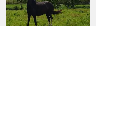
Responsable i Coordinadora del projecte
SAD (Sevei d'Atenció Domiciliària) del
Centre Mèdic Caldes
Coordinadora i psicòloga responsable
de l'Associació Família i Salut Mental de
la demarcació de Girona
Psicòloga a la residència i centre de dia