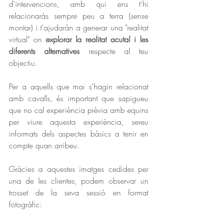
d'intervencions, amb qui ens t'hi 
relacionaràs sempre peu a terra (sense 
montar) i t'ajudaràn a generar una "realitat 
virtual" on 
explorar la realitat acutal i les 
diferents alternatives
 respecte al teu 
objectiu.
Per a aquells que mai s'hagin relacionat 
amb cavalls, és important que sapigueu 
que no cal experiència prèvia amb equins 
per viure aquesta experiència, sereu 
informats dels aspectes bàsics a tenir en 
compte quan arribeu.
Gràcies a aquestes imatges cedides per 
una de les clientes, podem observar un 
trosset de la seva sessió en format 
fotogràfic: