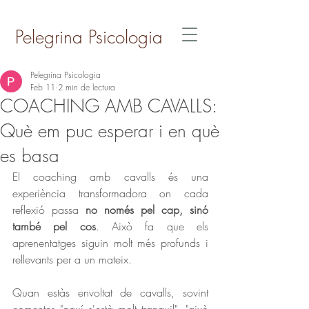
Pelegrina Psicologia
Pelegrina Psicologia
Feb 11
2 min de lectura
COACHING AMB CAVALLS:
Què em puc esperar i en què
es basa
El coaching amb cavalls és una 
experiència transformadora on cada 
reflexió passa 
no només pel cap, sinó 
també pel cos
. Això fa que els 
aprenentatges siguin molt més profunds i 
rellevants per a un mateix. 
Quan estàs envoltat de cavalls, sovint 