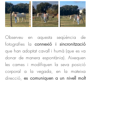
Observeu en aquesta seqüència de 
fotografies la 
connexió i sincronització
que han adoptat cavall i humà (que es va 
donar de manera espontània).
Aixequen 
les cames i modifiquen la seva posició 
corporal a la vegada, en la mateixa 
direcció, 
es comuniquen a un nivell molt 
més profund
 que el verbal i el corporal. 
Aquesta és la comunicació que es crea a 
pista entre cavalls i client, és això el que 
fa úniques aquestes intervencions, es 
genera una gran connexió amb un mateix 
a la vegada que amb l'entorn.